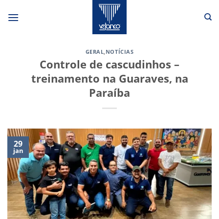
Skip
to
content
GERAL
,
NOTÍCIAS
Controle de cascudinhos –
treinamento na Guaraves, na
Paraíba
29
jan