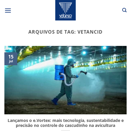
Skip
to
content
ARQUIVOS DE TAG:
VETANCID
15
jul
Lançamos o e.Vortex: mais tecnologia, sustentabilidade e
precisão no controle do cascudinho na avicultura