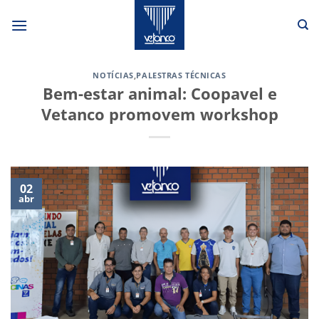
Skip
to
content
NOTÍCIAS
,
PALESTRAS TÉCNICAS
Bem-estar animal: Coopavel e
Vetanco promovem workshop
02
abr