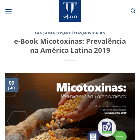
Skip
to
content
LANÇAMENTOS
,
NOTÍCIAS
,
NOVIDADES
e-Book Micotoxinas: Prevalência
na América Latina 2019
09
jun