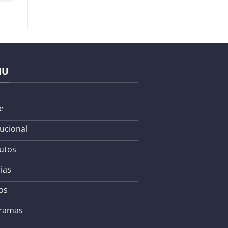
NU
e
tucional
utos
ias
os
ramas