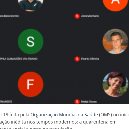
-19 feita pela
Organização Mundial da Saúde
(OMS) no iníc
ação inédita nos tempos modernos: a quarentena em