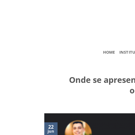
Skip
to
content
HOME
INSTIT
Onde se apresen
o
22
jun