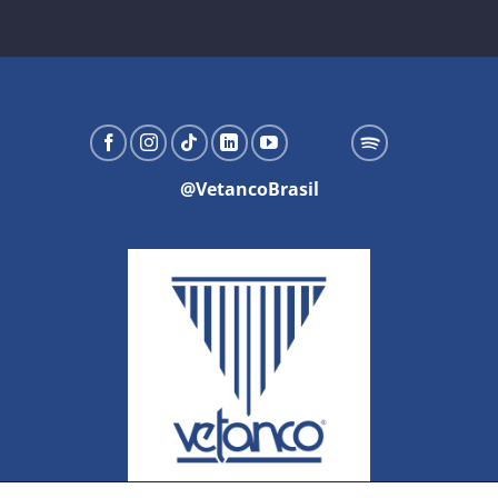
@VetancoBrasil