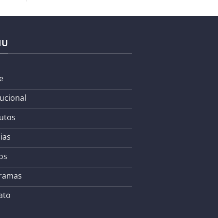
NU
e
tucional
utos
ias
os
ramas
ato