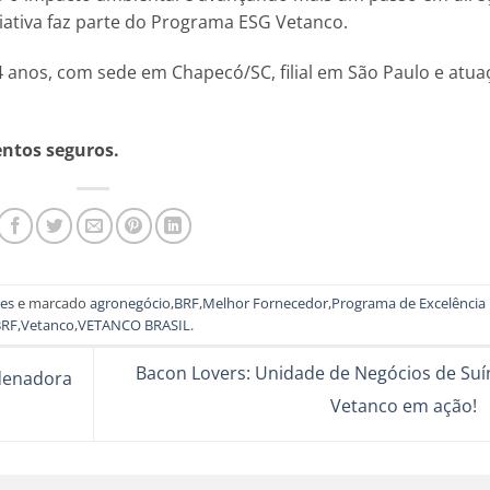
iativa faz parte do Programa ESG Vetanco.
24 anos, com sede em Chapecó/SC, filial em São Paulo e atua
entos seguros.
es
e marcado
agronegócio
,
BRF
,
Melhor Fornecedor
,
Programa de Excelência
BRF
,
Vetanco
,
VETANCO BRASIL
.
Bacon Lovers: Unidade de Negócios de Suí
denadora
Vetanco em ação!