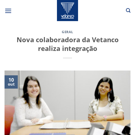
Skip
to
content
GERAL
Nova colaboradora da Vetanco
realiza integração
10
out