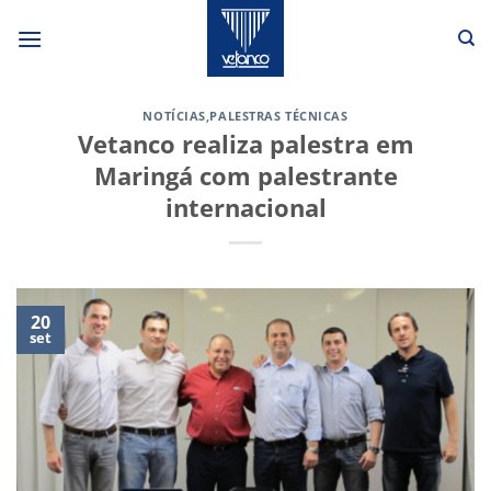
Skip
to
content
NOTÍCIAS
,
PALESTRAS TÉCNICAS
Vetanco realiza palestra em
Maringá com palestrante
internacional
20
set