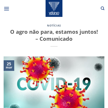
Skip
to
content
NOTÍCIAS
O agro não para, estamos juntos!
– Comunicado
25
mar