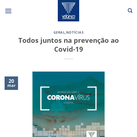
Skip
to
content
GERAL
,
NOTÍCIAS
Todos juntos na prevenção ao
Covid-19
20
mar