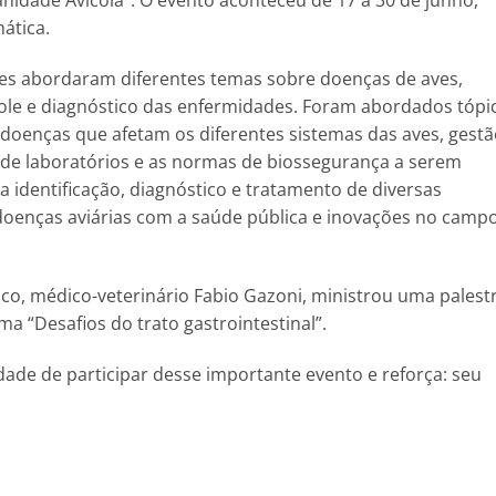
nidade Avícola”. O evento aconteceu de 17 a 30 de junho,
ática.
ntes abordaram diferentes temas sobre doenças de aves,
ole e diagnóstico das enfermidades. Foram abordados tópi
 doenças que afetam os diferentes sistemas das aves, gest
 de laboratórios e as normas de biossegurança a serem
 identificação, diagnóstico e tratamento de diversas
oenças aviárias com a saúde pública e inovações no camp
nco, médico-veterinário Fabio Gazoni, ministrou uma palest
ma “Desafios do trato gastrointestinal”.
dade de participar desse importante evento e reforça: seu