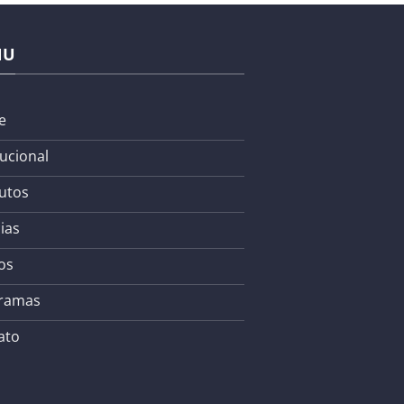
NU
e
tucional
utos
ias
os
ramas
ato