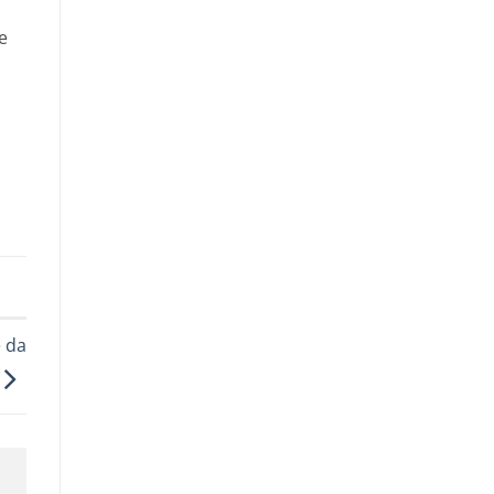
e
 da