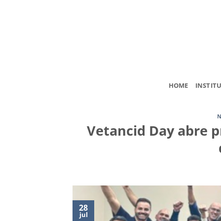
Skip
to
content
HOME
INSTIT
N
Vetancid Day abre 
28
jul