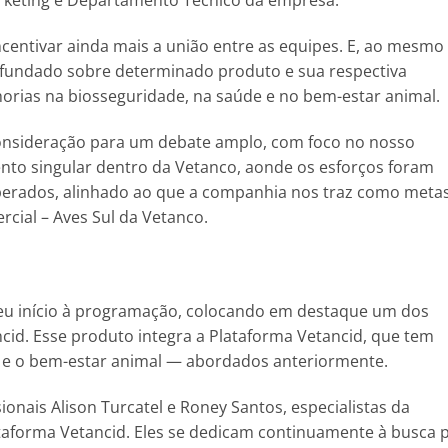
arketing e Departamento Técnico da empresa.
centivar ainda mais a união entre as equipes. E, ao mesmo
undado sobre determinado produto e sua respectiva
orias na biosseguridade, na saúde e no bem-estar animal.
consideração para um debate amplo, com foco no nosso
to singular dentro da Vetanco, aonde os esforços foram
erados, alinhado ao que a companhia nos traz como metas
cial – Aves Sul da Vetanco.
eu início à programação, colocando em destaque um dos
ncid. Esse produto integra a Plataforma Vetancid, que tem
e e o bem-estar animal — abordados anteriormente.
ionais Alison Turcatel e Roney Santos, especialistas da
aforma Vetancid. Eles se dedicam continuamente à busca 