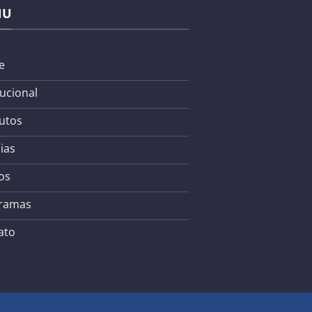
NU
e
tucional
utos
ias
os
ramas
ato