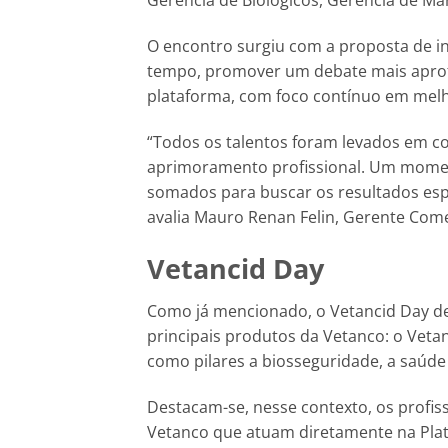
Gerência de Biológicos, Gerência de M
O encontro surgiu com a proposta de in
tempo, promover um debate mais aprof
plataforma, com foco contínuo em melh
“Todos os talentos foram levados em 
aprimoramento profissional. Um momen
somados para buscar os resultados esp
avalia Mauro Renan Felin, Gerente Comer
Vetancid Day
Como já mencionado, o Vetancid Day d
principais produtos da Vetanco: o Veta
como pilares a biosseguridade, a saúd
Destacam-se, nesse contexto, os profiss
Vetanco que atuam diretamente na Plat