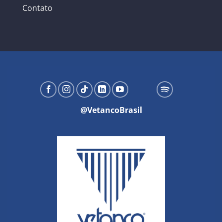
Contato
@VetancoBrasil