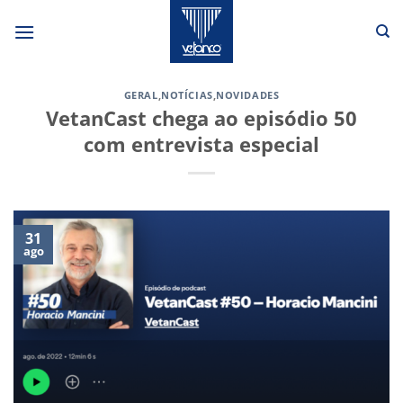
Skip
to
content
GERAL
,
NOTÍCIAS
,
NOVIDADES
VetanCast chega ao episódio 50
com entrevista especial
31
ago