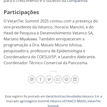
para o crescimento e o sucesso da
companhia
.
Participações
O VetanTec Summit 2025 contou com a presença do
vice-presidente da Vetanco, Horacio Mancini, e do
Head de Pesquisa e Desenvolvimento Vetanco SA,
Mariano Miyakawa. Também enriqueceram a
programação a Dra. Masaio Mizuno Ishizua,
pesquisadora, professora de Epidemiologia e
Coordenadora do COESUI/SP, e Leandro Alebrante,
Coordenador Técnico Comercial da Pancosma.
Esse registro foi postado em
Geral
,
Notícias
,
Novidades
,
Vetanco S.A.
e
marcado
agronegócio
,
Summit
,
Vetanco
,
VETANCO BRASIL
,
VetanTec
Summit
.