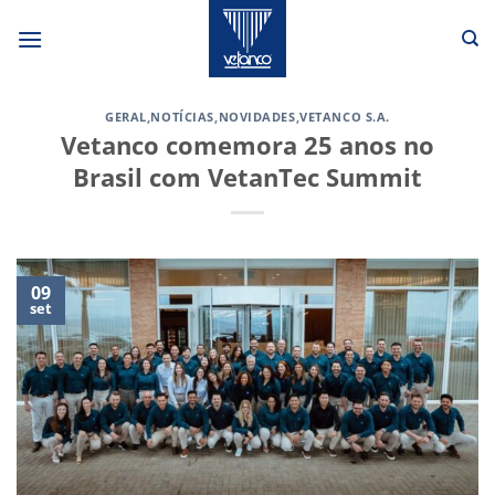
Skip
to
content
GERAL
,
NOTÍCIAS
,
NOVIDADES
,
VETANCO S.A.
Vetanco comemora 25 anos no
Brasil com VetanTec Summit
09
set