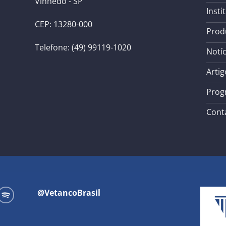
Vinhedo - SP
Insti
CEP: 13280-000
Prod
Telefone: (49) 99119-1020
Notíc
Artig
Prog
Cont
@VetancoBrasil