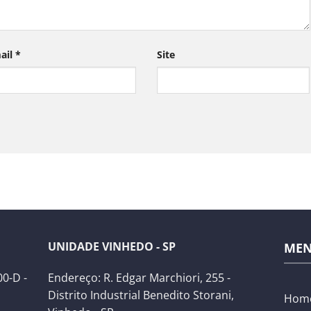
ail
*
Site
UNIDADE VINHEDO - SP
ME
0-D -
Endereço: R. Edgar Marchiori, 255 -
Distrito Industrial Benedito Storani,
Hom