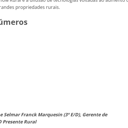
Show Rural é a difusão de tecnologias voltadas ao aumento 
randes propriedades rurais.
números
 e Selmar Franck Marquesin (3º E/D), Gerente de
 Presente Rural