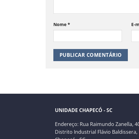
Nome
*
E-m
UNIDADE CHAPECÓ - SC
Endereço: Rua Raimundo Zanella, 40
Distrito Industrial Flávio Baldissera,