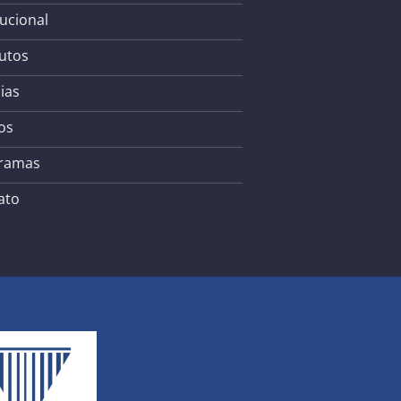
tucional
utos
ias
os
ramas
ato