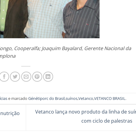
 Giongo, Cooperalfa; Joaquim Bayalard, Gerente Nacional da
amplona
ícias
e marcado
Génétiporc do Brasil
,
suínos
,
Vetanco
,
VETANCO BRASIL
.
Vetanco lança novo produto da linha de suí
nutrição
com ciclo de palestras