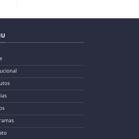
NU
e
tucional
utos
ias
os
ramas
ato