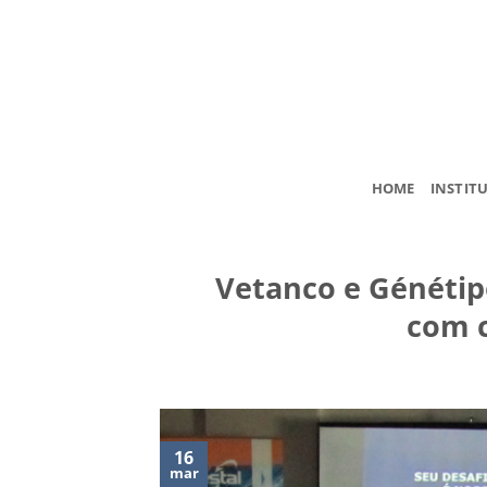
Skip
to
content
HOME
INSTIT
Vetanco e Génétip
com c
16
mar