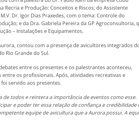
tou com a palestra do Dr. Paulo Raffi da empresa Cobb
a Recria e Produção: Conceitos e Riscos; do Assistente
 M.V. Dr. Igor Dias Praxedes, com o tema: Controle do
odução; e da Dra. Gabriela Pereira da GP Agroconsultoria, 
dução – Instalações e Equipamentos.
Aurora, contou com a presença de avicultores integrados d
do Rio Grande do Sul.
debates entre os presentes e os palestrantes aconteceu,
entre os profissionais. Após, atividades recreativas e
 foi servido aos presentes.
a de todos e reintera a importância de eventos como esse.
cipar e poder ter essa relação de confiança e credibilidade
mpetente equipe de avicultura que a Aurora possui. A equ