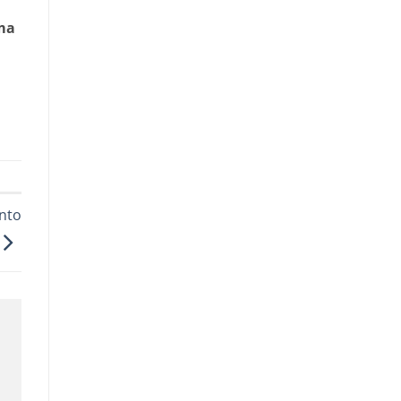
ema
nto