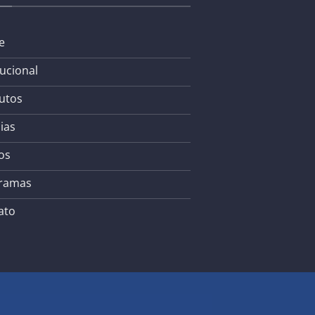
e
tucional
utos
ias
os
ramas
ato