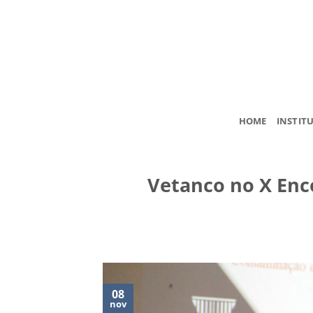
Skip
to
content
HOME
INSTIT
Vetanco no X Enc
08
nov