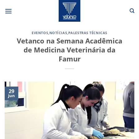
Skip
to
content
EVENTOS
,
NOTÍCIAS
,
PALESTRAS TÉCNICAS
Vetanco na Semana Acadêmica
de Medicina Veterinária da
Famur
29
jun