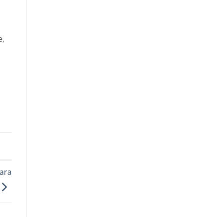
e,
ara