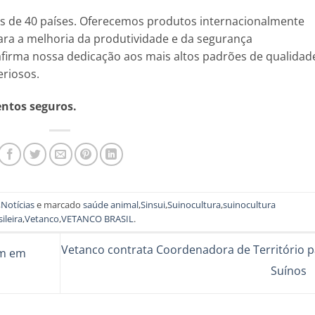
s de 40 países. Oferecemos produtos internacionalmente
ra a melhoria da produtividade e da segurança
afirma nossa dedicação aos mais altos padrões de qualidad
eriosos.
entos seguros.
,
Notícias
e marcado
saúde animal
,
Sinsui
,
Suinocultura
,
suinocultura
ileira
,
Vetanco
,
VETANCO BRASIL
.
Vetanco contrata Coordenadora de Território p
am em
Suínos