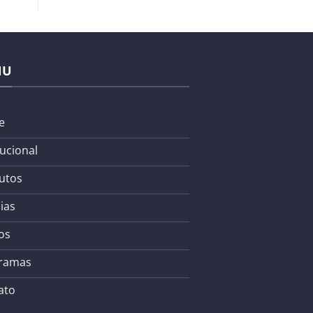
NU
e
tucional
utos
ias
os
ramas
ato