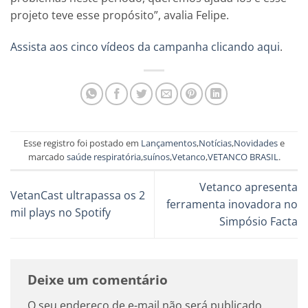
projeto teve esse propósito”, avalia Felipe.
Assista aos cinco vídeos da campanha clicando aqui
.
Esse registro foi postado em
Lançamentos
,
Notícias
,
Novidades
e
marcado
saúde respiratória
,
suínos
,
Vetanco
,
VETANCO BRASIL
.
Vetanco apresenta
VetanCast ultrapassa os 2
ferramenta inovadora no
mil plays no Spotify
Simpósio Facta
Deixe um comentário
O seu endereço de e-mail não será publicado.