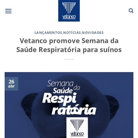
Skip
to
content
LANÇAMENTOS
,
NOTÍCIAS
,
NOVIDADES
Vetanco promove Semana da
Saúde Respiratória para suínos
26
abr