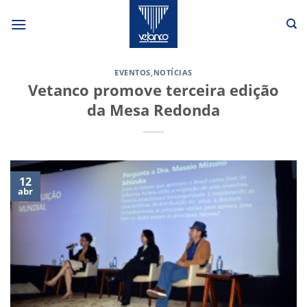
Skip
to
content
EVENTOS
,
NOTÍCIAS
Vetanco promove terceira edição
da Mesa Redonda
12
abr