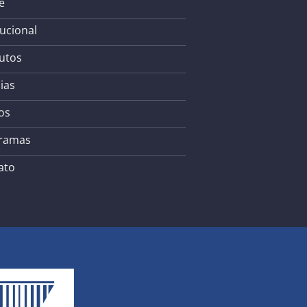
e
tucional
utos
ias
os
ramas
ato