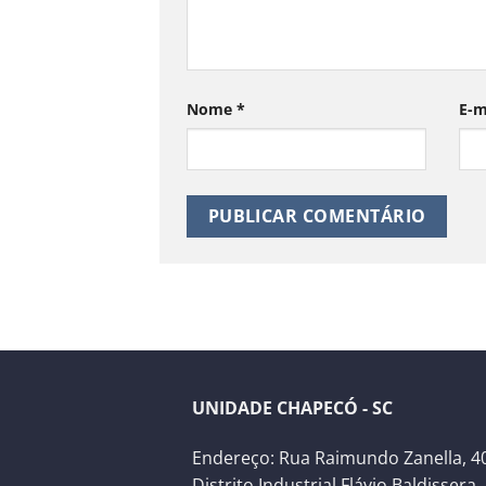
Nome
*
E-m
UNIDADE CHAPECÓ - SC
Endereço: Rua Raimundo Zanella, 40
Distrito Industrial Flávio Baldissera,