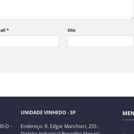
ail
*
Site
UNIDADE VINHEDO - SP
ME
0-D -
Endereço: R. Edgar Marchiori, 255 -
Distrito Industrial Benedito Storani,