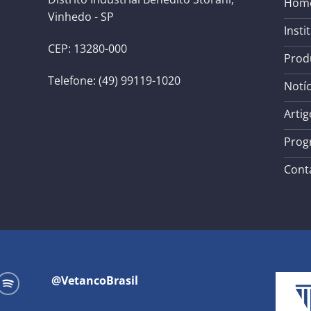
Hom
Vinhedo - SP
Insti
CEP: 13280-000
Prod
Telefone: (49) 99119-1020
Notíc
Artig
Prog
Cont
@VetancoBrasil