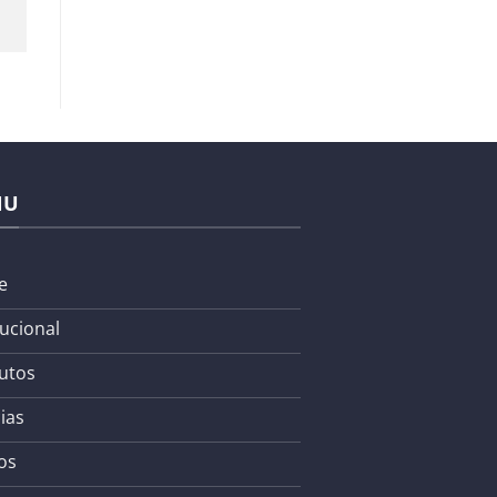
NU
e
tucional
utos
ias
os