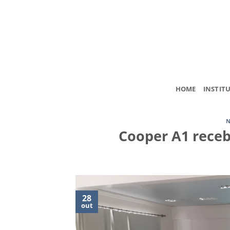
Skip
to
content
HOME
INSTIT
N
Cooper A1 receb
28
out