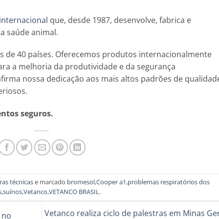
 internacional
que, desde 1987, desenvolve, fabrica e
 a saúde animal.
s de 40 países. Oferecemos produtos internacionalmente
ra a melhoria da produtividade e da segurança
afirma nossa dedicação aos mais altos padrões de qualidad
eriosos.
entos seguros.
ras técnicas
e marcado
bromesol
,
Cooper a1
,
problemas respiratórios dos
s
,
suínos
,
Vetanco
,
VETANCO BRASIL
.
Vetanco realiza ciclo de palestras em Minas Ge
 no