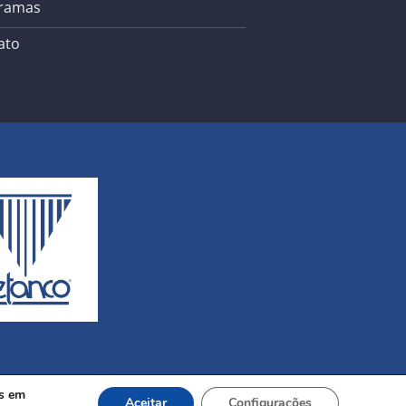
ramas
ato
os em
Aceitar
Configurações