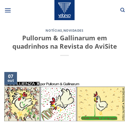
Skip
to
content
NOTÍCIAS
,
NOVIDADES
Pullorum & Gallinarum em
quadrinhos na Revista do AviSite
07
out