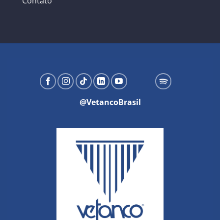
Contato
@VetancoBrasil