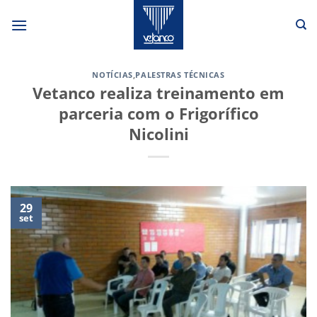
Skip
to
content
NOTÍCIAS
,
PALESTRAS TÉCNICAS
Vetanco realiza treinamento em
parceria com o Frigorífico
Nicolini
29
set