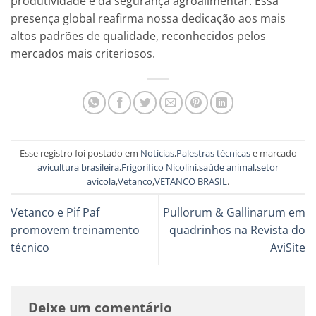
produtividade e da segurança agroalimentar. Essa
presença global reafirma nossa dedicação aos mais
altos padrões de qualidade, reconhecidos pelos
mercados mais criteriosos.
Esse registro foi postado em
Notícias
,
Palestras técnicas
e marcado
avicultura brasileira
,
Frigorífico Nicolini
,
saúde animal
,
setor
avícola
,
Vetanco
,
VETANCO BRASIL
.
Vetanco e Pif Paf
Pullorum & Gallinarum em
promovem treinamento
quadrinhos na Revista do
técnico
AviSite
Deixe um comentário