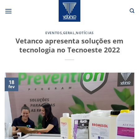
Skip
to
content
EVENTOS
,
GERAL
,
NOTÍCIAS
Vetanco apresenta soluções em
tecnologia no Tecnoeste 2022
18
fev