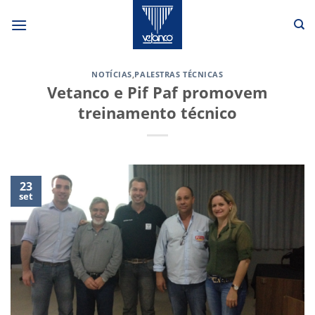
Skip
to
content
NOTÍCIAS
,
PALESTRAS TÉCNICAS
Vetanco e Pif Paf promovem
treinamento técnico
23
set