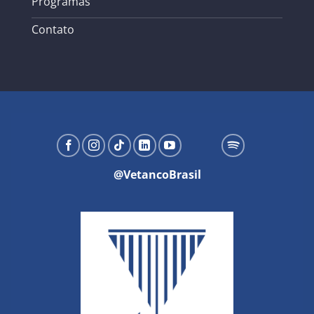
Programas
Contato
@VetancoBrasil