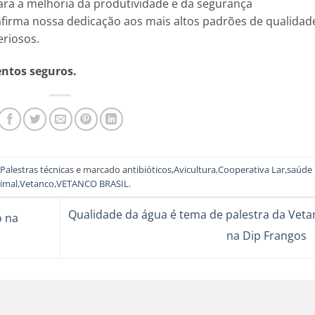
ra a melhoria da produtividade e da segurança
afirma nossa dedicação aos mais altos padrões de qualidad
eriosos.
entos seguros.
Palestras técnicas
e marcado
antibióticos
,
Avicultura
,
Cooperativa Lar
,
saúde
imal
,
Vetanco
,
VETANCO BRASIL
.
Qualidade da água é tema de palestra da Veta
o na
na Dip Frangos