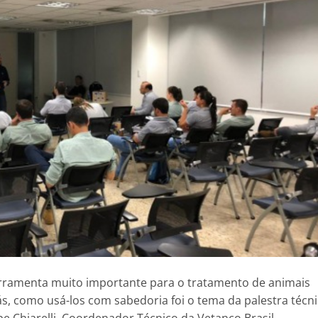
erramenta muito importante para o tratamento de animais
s, como usá-los com sabedoria foi o tema da palestra técn