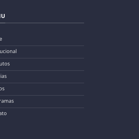
NU
e
tucional
utos
ias
os
ramas
ato