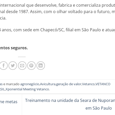
internacional que desenvolve, fabrica e comercializa produ
al desde 1987. Assim, com o olhar voltado para o futuro, 
cia.
24 anos, com sede em Chapecó/SC, filial em São Paulo e atua
entos seguros.
as
e marcado
agronegócio
,
Avicultura
,
geração de valor
,
Vetanco
,
VETANCO
SIL
,
Xponential Meeting Vetanco
.
Treinamento na unidade da Seara de Nuporan
ine metas
em São Paulo