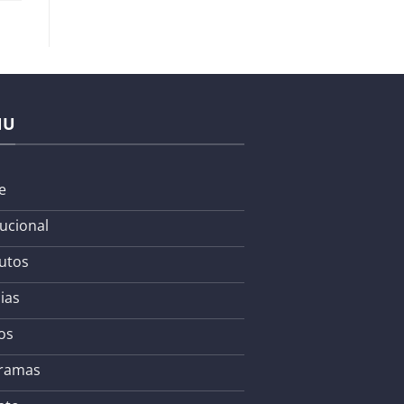
NU
e
tucional
utos
ias
os
ramas