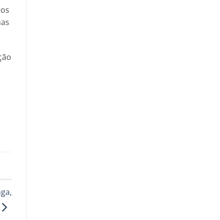
tos
mas
ção
ga,