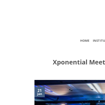
Skip
to
content
HOME
INSTIT
Xponential Meet
21
jan